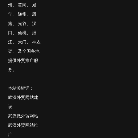
州
、
黄冈
、
咸
宁
、
随州
、
恩
施
、
光谷
、
汉
口
、
仙桃
、
潜
江
、
天门
、
神农
架
、
及全国各地
提供外贸推广服
务。
本站关键词：
武汉外贸网站建
设
武汉做外贸网站
武汉外贸网站推
广