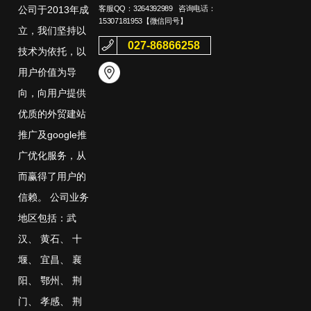
客服QQ：
3264392989
咨询电话：
公司于2013年成
15307181953
【微信同号】
立，我们坚持以
027-86866258
技术为依托，以
用户价值为导
向，向用户提供
优质的外贸建站
推广及google推
广优化服务，从
而赢得了用户的
信赖。 公司业务
地区包括：
武
汉
、
黄石
、
十
堰
、
宜昌
、
襄
阳
、
鄂州
、
荆
门
、
孝感
、
荆