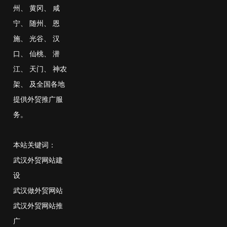
州
、
黄冈
、
咸
宁
、
随州
、
恩
施
、
光谷
、
汉
口
、
仙桃
、
潜
江
、
天门
、
神农
架
、
及全国各地
提供外贸推广服
务。
本站关键词：
武汉外贸网站建
设
武汉做外贸网站
武汉外贸网站推
广