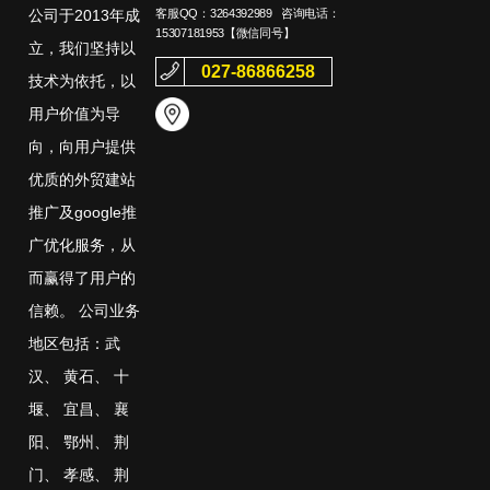
客服QQ：
3264392989
咨询电话：
公司于2013年成
15307181953
【微信同号】
立，我们坚持以
027-86866258
技术为依托，以
用户价值为导
向，向用户提供
优质的外贸建站
推广及google推
广优化服务，从
而赢得了用户的
信赖。 公司业务
地区包括：
武
汉
、
黄石
、
十
堰
、
宜昌
、
襄
阳
、
鄂州
、
荆
门
、
孝感
、
荆