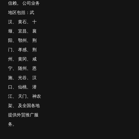
信赖。 公司业务
地区包括：
武
汉
、
黄石
、
十
堰
、
宜昌
、
襄
阳
、
鄂州
、
荆
门
、
孝感
、
荆
州
、
黄冈
、
咸
宁
、
随州
、
恩
施
、
光谷
、
汉
口
、
仙桃
、
潜
江
、
天门
、
神农
架
、
及全国各地
提供外贸推广服
务。