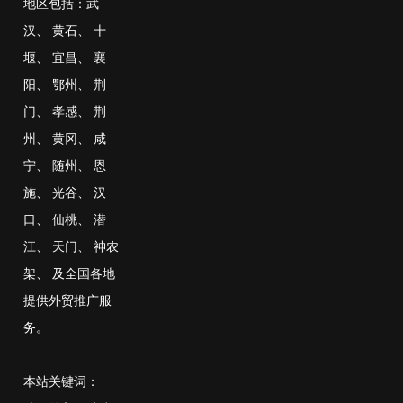
地区包括：
武
汉
、
黄石
、
十
堰
、
宜昌
、
襄
阳
、
鄂州
、
荆
门
、
孝感
、
荆
州
、
黄冈
、
咸
宁
、
随州
、
恩
施
、
光谷
、
汉
口
、
仙桃
、
潜
江
、
天门
、
神农
架
、
及全国各地
提供外贸推广服
务。
本站关键词：