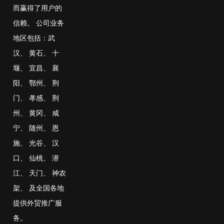
而赢得了用户的
信赖。 公司业务
地区包括：
武
汉
、
黄石
、
十
堰
、
宜昌
、
襄
阳
、
鄂州
、
荆
门
、
孝感
、
荆
州
、
黄冈
、
咸
宁
、
随州
、
恩
施
、
光谷
、
汉
口
、
仙桃
、
潜
江
、
天门
、
神农
架
、
及全国各地
提供外贸推广服
务。