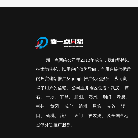
新一点网络公司于2013年成立，我们坚持以
技术为依托，以用户价值为导向，向用户提供优质
的外贸建站推广及google推广优化服务，从而赢
得了用户的信赖。 公司业务地区包括：
武汉
、
黄
石
、
十堰
、
宜昌
、
襄阳
、
鄂州
、
荆门
、
孝感
、
荆州
、
黄冈
、
咸宁
、
随州
、
恩施
、
光谷
、
汉
口
、
仙桃
、
潜江
、
天门
、
神农架
、
及全国各地
提供外贸推广服务。