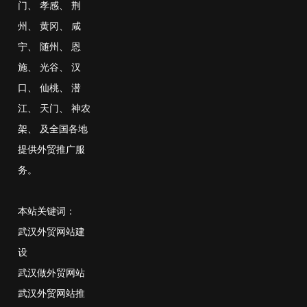
门
、
孝感
、
荆
州
、
黄冈
、
咸
宁
、
随州
、
恩
施
、
光谷
、
汉
口
、
仙桃
、
潜
江
、
天门
、
神农
架
、
及全国各地
提供外贸推广服
务。
本站关键词：
武汉外贸网站建
设
武汉做外贸网站
武汉外贸网站推