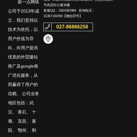
新一点网络
号高层办公楼16楼
客服QQ：
3264392989
咨询电话：
公司于2013年成
15307181953
【微信同号】
立，我们坚持以
027-86866258
技术为依托，以
用户价值为导
向，向用户提供
优质的外贸建站
推广及google推
广优化服务，从
而赢得了用户的
信赖。 公司业务
地区包括：
武
汉
、
黄石
、
十
堰
、
宜昌
、
襄
阳
、
鄂州
、
荆