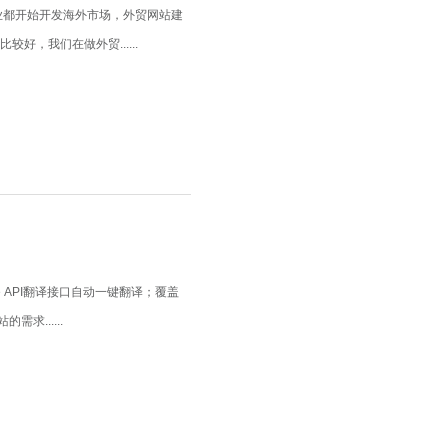
业都开始开发海外市场，外贸网站建
，我们在做外贸......
e API翻译接口自动一键翻译；覆盖
求......