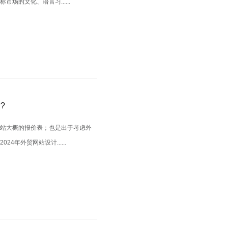
的文化、语言习......
?
网站大概的报价表；也是出于考虑外
年外贸网站设计......