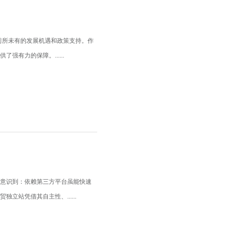
前所未有的发展机遇和政策支持。作
有力的保障。......
始意识到：依赖第三方平台虽能快速
站凭借其自主性、......