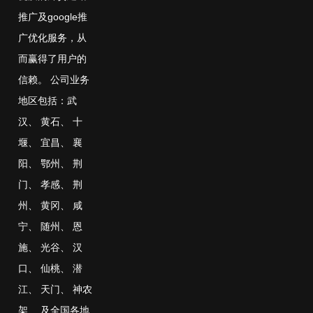
推广及google推
广优化服务，从
而赢得了用户的
信赖。 公司业务
地区包括：
武
汉
、
黄石
、
十
堰
、
宜昌
、
襄
阳
、
鄂州
、
荆
门
、
孝感
、
荆
州
、
黄冈
、
咸
宁
、
随州
、
恩
施
、
光谷
、
汉
口
、
仙桃
、
潜
江
、
天门
、
神农
架
、
及全国各地