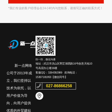
*我们专业的客户经理会在24小时内与您联系，请填写正确的联系方式！
扫一扫，微信沟通
地址：武汉市洪山区野芷湖西路16号创意天地10
新一点网络
号高层办公楼16楼
客服QQ：
3264392989
咨询电话：
公司于2013年成
15307181953
【微信同号】
立，我们坚持以
027-86866258
技术为依托，以
用户价值为导
向，向用户提供
优质的外贸建站